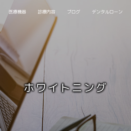
医療機器
診療内容
ブログ
デンタルローン
CALENDAR
診療カレンダー
ホ
ワ
イ
ト
ニ
ン
グ