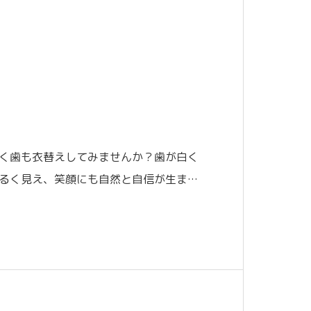
え
く歯も衣替えしてみませんか？歯が白く
るく見え、笑顔にも自然と自信が生まれ
現在の歯の色を確認し、一人ひとりに合
を行っています。薬剤を塗布した後は、